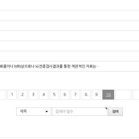
치료중이나 MRI상으로나 뇌전증검사결과를 통한 객관적인 자료는…
1
2
3
4
5
6
7
8
9
10
제목
검색어 필수