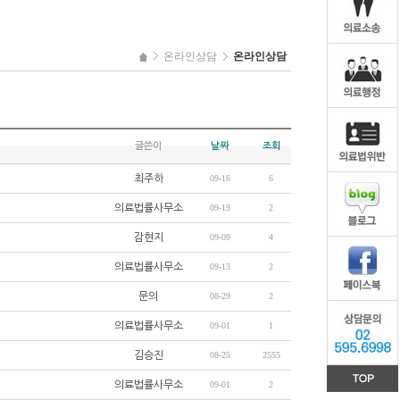
온라인상담
온라인상담
글쓴이
날짜
조회
최주하
09-16
6
의료법률사무소
09-19
2
감현지
09-09
4
의료법률사무소
09-13
2
문의
08-29
2
의료법률사무소
09-01
1
김승진
08-25
2555
의료법률사무소
09-01
2