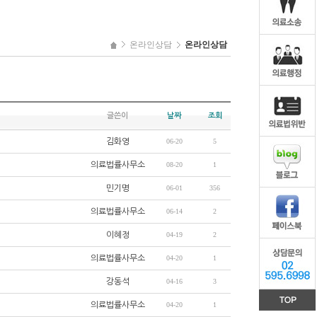
온라인상담
온라인상담
글쓴이
날짜
조회
김화영
06-20
5
의료법률사무소
08-20
1
민기명
06-01
356
의료법률사무소
06-14
2
이혜정
04-19
2
의료법률사무소
04-20
1
강동석
04-16
3
의료법률사무소
04-20
1