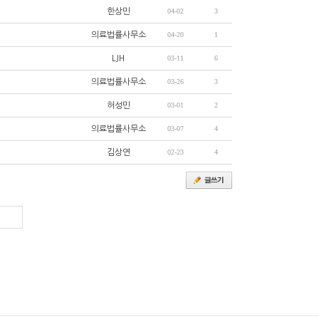
한상민
04-02
3
의료법률사무소
04-20
1
LJH
03-11
6
의료법률사무소
03-26
3
허성민
03-01
2
의료법률사무소
03-07
4
김상연
02-23
4