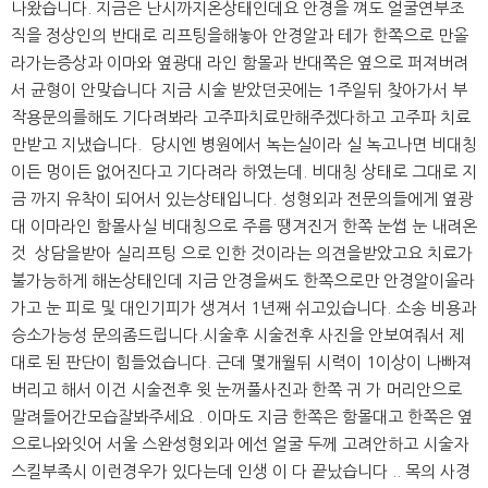
나왔습니다. 지금은 난시까지온상태인데요 안경을 껴도 얼굴연부조
직을 정상인의 반대로 리프팅을해놓아 안경알과 테가 한쪽으로 만올
라가는증상과 이마와 옆광대 라인 함몰과 반대쪽은 옆으로 퍼져버려
서 균형이 안맞습니다 지금 시술 받았던곳에는 1주일뒤 찾아가서 부
작용문의를해도 기다려봐라 고주파치료만해주겠다하고 고주파 치료
만받고 지냈습니다. 당시엔 병원에서 녹는실이라 실 녹고나면 비대칭
이든 멍이든 없어진다고 기다려라 하였는데. 비대칭 상태로 그대로 지
금 까지 유착이 되어서 있는상태입니다. 성형외과 전문의들에게 옆광
대 이마라인 함몰사실 비대칭으로 주름 땡겨진거 한쪽 눈썹 눈 내려온
것 상담을받아 실리프팅 으로 인한 것이라는 의견을받았고요 치료가
불가능하게 해논상태인데 지금 안경을써도 한쪽으로만 안경알이올라
가고 눈 피로 및 대인기피가 생겨서 1년째 쉬고있습니다. 소송 비용과
승소가능성 문의좀드립니다.시술후 시술전후 사진을 안보여줘서 제
대로 된 판단이 힘들었습니다. 근데 몇개월뒤 시력이 1이상이 나빠져
버리고 해서 이건 시술전후 윗 눈꺼풀사진과 한쪽 귀 가 머리안으로
말려들어간모습잘봐주세요 . 이마도 지금 한쪽은 함몰대고 한쪽은 옆
으로나와잇어 서울 스완성형외과 에선 얼굴 두께 고려안하고 시술자
스킬부족시 이런경우가 있다는데 인생 이 다 끝났습니다 .. 목의 사경