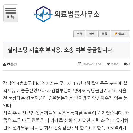
실리프팅 시술후 부작용. 소송 여부 궁금합니다.
천용민
18-08-08 13:30
|
7,703
|
0
강남역 4번출구 bf라인이라는 곳에서 15년 3월 팔자주름 부위에 실
리프팅 시술을받았으나 사진첨부란이 없어서 상담글남기네요. 시술
전 눈상태는 윗눈꺼풀이 검은눈동자를 덮지않고 안검하수가 없는 눈
인데
시술 후 사진보면 윗눈꺼풀이 검은눈동자를 짝짝이로 가렸습니다. 한
쪽은 조금 다른 한쪽은 더 아래로 심하게 시술전 시력 좌우1.5유지하
던게 몇개월뒤 다니던 회사 건강검진에서 한쪽 0.3 한쪽 0.5 결과가